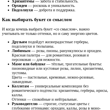
Хризантемы
— забота и стабильность.
Орхидеи
— роскошь и уникальность.
Подсолнухи
— доброта и поддержка.
Как выбирать букет со смыслом
И когда хочешь выбрать букет «со смыслом», важно
учитывать не только оттенки, но и саму энергию цветов.
Друзьям
подойдут жизнерадостные герберы,
подсолнухи и тюльпаны.
Любимым
— розы, пионы, ранункулюсы и орхидеи.
Красная палитра — для романтики, розовая и
персиковая — для нежности.
Маме или бабушке
— тёплые, трогательные букеты:
пионовидные или кустовые розы, лилии, хризантемы,
эустомы.
Цвета — пастельные, кремовые, нежно-розовые,
лавандовые.
Коллегам
— универсальные композиции без
романтического подтекста: хризантемы, герберы, ирисы,
каллы.
Оттенки — спокойные и нейтральные.
Руководителю
— строгие, статусные цветы с
глубокими оттенками: орхидеи, каллы, розы в моно-