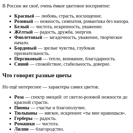
В России же своё, очень ёмкое цветовое восприятие:
Красный
— любовь, страсть, восхищение.
Розовый
— нежность, симпатия, романтика без напора.
Белый
— чистота, искренность, уважение.
Жёлтый
— радость, дружба, энергия.
Фиолетовый
— загадочность, уважение, творческое
начало.
Бордовый
— зрелые чувства, глубокая
признательность.
Персиковый
— тепло, внимание, благодарность.
Синий
— спокойствие, стабильность, доверие.
Что говорят разные цветы
Но ещё интереснее — характеры самих цветов.
Роза
— спектр эмоций: от светло-розовой нежности до
красной страсти.
Пионы
— счастье и благополучие.
Тюльпаны
— мягкое, искреннее «ты мне нравишься».
Герберы
— радость.
Ромашки
— чистота.
Лилии
— благородство.