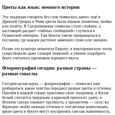
Цветы как язык: немного истории
Эта традиция говорить без слов появилась давно: ещё в
Древней Греции и Риме цветы были языком уважения, любви
или почёта. В Средневековье символы стали сложнее, а
настоящий расцвет «тайных сообщений» случился в
Османской империи. Там букеты умели превращаться в
послания, где каждое растение заменяло слово или эмоцию.
Позже эта культура захватила Европу: в викторианскую эпоху
существовали даже словари значений, а умение подобрать
букет считалось признаком хорошего вкуса.
Флориография сегодня: разные страны —
разные смыслы
Сегодня целая наука — флориография — помогает нам
разбираться, какие чувства передают разные цветы и оттенки.
Причём в каждой стране трактовки свои: например, в Китае
белый считается траурным, а красный приносит удачу; в
Японии сакура означает хрупкость, а хризантема — силу; во
Франции любят нежные оттенки и элегантные композиции,
яркие цвета в букете могут воспринять там как навязчивость.