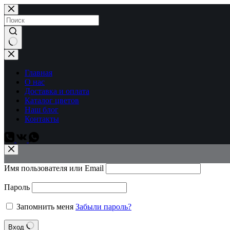
Перейти
к
сути
Ничего
не
найдено
Главная
О нас
Доставка и оплата
Каталог цветов
Наш блог
Контакты
Имя пользователя или Email
Пароль
Запомнить меня
Забыли пароль?
Вход