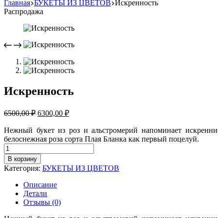
Главная
БУКЕТЫ ИЗ ЦВЕТОВ
Искренность
Распродажа
Искренность
Первоначальная
Текущая
6500,00
₽
6300,00
₽
цена
цена:
составляла
Нежный букет из роз и альстромерий напоминает искренние
6300,00 ₽.
белоснежная роза сорта Плая Бланка как первый поцелуй.
6500,00 ₽.
Количество
товара
В корзину
Искренность
Категория:
БУКЕТЫ ИЗ ЦВЕТОВ
Описание
Детали
Отзывы (0)