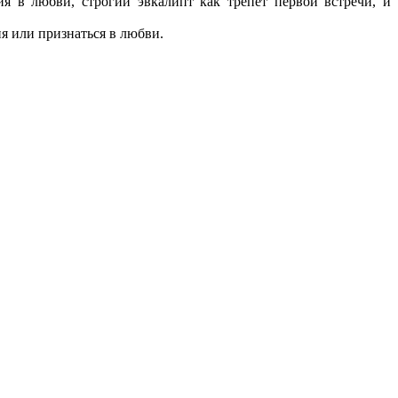
я в любви, строгий эвкалипт как трепет первой встречи, и
я или признаться в любви.