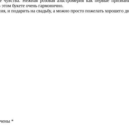
 чувства. Нежная розовая альстромерия как первые признани
 этом букете очень гармонично.
, и подарить на свадьбу, а можно просто пожелать хорошего дн
ечены
*