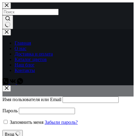
Перейти
к
сути
Ничего
не
найдено
Главная
О нас
Доставка и оплата
Каталог цветов
Наш блог
Контакты
Имя пользователя или Email
Пароль
Запомнить меня
Забыли пароль?
Вход